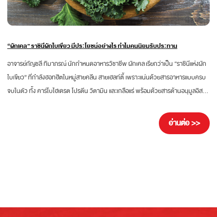
“ผักเคล” ราชินีผักใบเขียว มีประโยชน์อย่างไร ทำไมคนนิยมรับประทาน
อาจารย์กัญชลี ทิมาภรณ์ นักกำหนดอาหารวิชาชีพ ผักเคล เรียกว่าเป็น “ราชินีแห่งผัก
ใบเขียว” ที่กำลังฮอทฮิตในหมู่สายคลีน สายเฮลท์ตี้ เพราะแน่นด้วยสารอาหารแบบครบ
จบในตัว ทั้ง คาร์โบไฮเดรต โปรตีน วิตามิน และเกลือแร่ พร้อมด้วยสารต้านอนุมูลอิสระ
เป็นผักที่กินง่าย สามารถผสมกับผลไม้หรือน้ำผลไม้ได้อย่างอร่อยลงตัว รู้จัก “ผักเคล”
ราชินีผักใบเขียว ผักเคล (Kale) หรือ “คะน้าใบหยิก” เป็นผักในตระกูลเดียวกับคะน้า
อ่านต่อ >>
กะหล่ำปลีและบรอกโคลี นิยมนำไปทำอาหารเพื่อสุขภาพ...