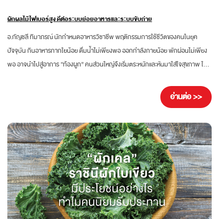
ผักผลไม้ไฟเบอร์สูง ดีต่อระบบย่อยอาหารและระบบขับถ่าย
อ.กัญชลี ทิมาภรณ์ นักกำหนดอาหารวิชาชีพ พฤติกรรมการใช้ชีวิตของคนในยุค
ปัจจุบัน กินอาหารกากใยน้อย ดื่มน้ำไม่เพียงพอ ออกกำลังกายน้อย พักผ่อนไม่เพียง
พอ อาจนำไปสู่อาการ “ท้องผูก” คนส่วนใหญ่จึงเริ่มตระหนักและหันมาใส่ใจสุขภาพ ให้
ความสำคัญกับการกินอาหารที่มีกากใยสูงมากขึ้น เพื่อปรับสมดุลของระบบขับถ่ายให้
ทำงานได้ดีขึ้น ที่สำคัญควรดูแลให้ความสำคัญกับสุขภาพลำไส้และการปรับสมดุลของ
อ่านต่อ >>
จุลินทรีย์ในลำไส้ ซึ่งจุลินทรีย์ที่ร่างกายต้องการ คือ โพรไบโอติกส์ (Probiotics) มีอยู่ใน
นม โยเกิร์ต เช่น แลคโตบาซิลลัส บิฟิโดแบคทีเรียม แซคคาโรไมซิส บูลาดี ช่วยปรับ
สมดุลการทำงานของลำไส้...