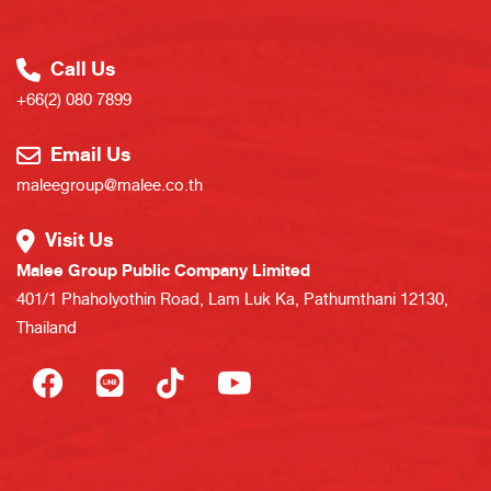
Call Us
+66(2) 080 7899
Email Us
maleegroup@malee.co.th
Visit Us
Malee Group Public Company Limited
401/1 Phaholyothin Road, Lam Luk Ka, Pathumthani 12130,
Thailand