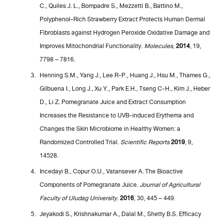
C., Quiles J. L., Bompadre S., Mezzetti B., Battino M.,
Polyphenol-Rich Strawberry Extract Protects Human Dermal
Fibroblasts against Hydrogen Peroxide Oxidative Damage and
Improves Mitochondrial Functionality.
Molecules
,
2014
, 19,
7798 – 7816.
Henning S.M., Yang J., Lee R-P., Huang J., Hsu M., Thames G.,
Gilbuena I., Long J., Xu Y., Park E.H., Tseng C-H., Kim J., Heber
D., Li Z. Pomegranate Juice and Extract Consumption
Increases the Resistance to UVB-induced Erythema and
Changes the Skin Microbiome in Healthy Women: a
Randomized Controlled Trial.
Scientific Reports
2019
, 9,
14528.
Incedayi B., Copur O.U., Vatansever A. The Bioactive
Components of Pomegranate Juice.
Journal of Agricultural
Faculty of Uludag University
.
2016
, 30, 445 – 449.
Jeyakodi S., Krishnakumar A., Dalal M., Shetty B.S. Efficacy