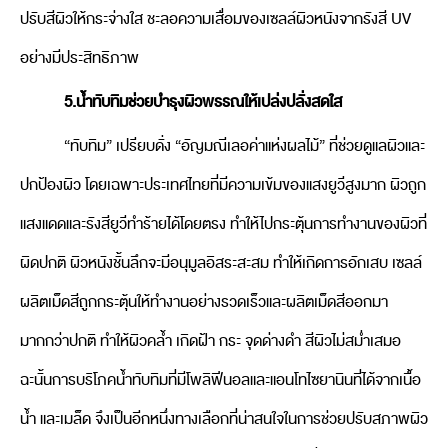
ปรับสีผิวให้กระจ่างใส ชะลอความเสื่อมของเซลล์ผิวหนังจากรังสี UV
อย่างมีประสิทธิภาพ
5.น้ำทับทิมช่วยบำรุงผิวพรรณให้เปล่งปลั่งสดใส
“ทับทิม” เปรียบดั่ง “อัญมณีเลอค่าแห่งผลไม้” ที่ช่วยดูแลผิวและ
ปกป้องผิว โดยเฉพาะประเทศไทยที่มีความเข้มของแสงยูวีสูงมาก ผิวถูก
แสงแดดและรังสียูวีทำร้ายได้โดยตรง ทำให้ไปกระตุ้นการทำงานของผิวที่
ผิดปกติ ผิวหนังชั้นลึกจะมีอนุมูลอิสระสะสม ทำให้เกิดการอักเสบ เซลล์
ผลิตเม็ดสีถูกกระตุ้นให้ทำงานอย่างรวดเร็วและผลิตเม็ดสีออกมา
มากกว่าปกติ ทำให้ผิวคล้ำ เกิดฝ้า กระ จุดด่างดำ สีผิวไม่สม่ำเสมอ
ฉะนั้นการบริโภคน้ำทับทิมที่มีโพลิฟีนอลและแอนโทไซยานินที่ได้จากเนื้อ
น้ำ และเมล็ด จึงเป็นอีกหนึ่งทางเลือกที่น่าสนใจในการช่วยปรับสภาพผิว