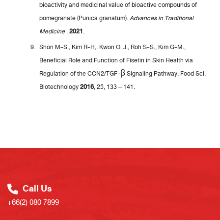
bioactivity and medicinal value of bioactive compounds of
pomegranate (Punica granatum).
Advances in Traditional
Medicine
.
2021
.
Shon M-S., Kim R-H,. Kwon O. J., Roh S-S., Kim G-M.,
Beneficial Role and Function of Fisetin in Skin Health via
Regulation of the CCN2/TGF-β Signaling Pathway, Food Sci.
Biotechnology
2016
, 25, 133 – 141.
Call Us
+66(2) 080 7899