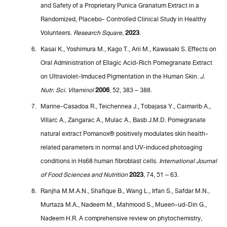
and Safety of a Proprietary Punica Granatum Extract in a
Randomized, Placebo- Controlled Clinical Study in Healthy
Volunteers.
Research Square
,
2023
.
Kasai K., Yoshimura M., Kago T., Arii M., Kawasaki S. Effects on
Oral Administration of Ellagic Acid-Rich Pomegranate Extract
on Ultraviolet-Imduced Pigmentation in the Human Skin.
J.
Nutr. Sci. Vitaminol
2006
, 52, 383 – 388.
Marine-Casadoa R., Teichennea J., Tobajasa Y., Caimarib A.,
Villarc A., Zangarac A., Mulac A., Basb J.M.D. Pomegranate
natural extract Pomanox® positively modulates skin health-
related parameters in normal and UV-induced photoaging
conditions in Hs68 human fibroblast cells.
International Journal
of Food Sciences and Nutrition
2023
, 74, 51 – 63.
Ranjha M.M.A.N., Shafique B., Wang L., Irfan S., Safdar M.N.,
Murtaza M.A., Nadeem M., Mahmood S., Mueen‑ud‑Din G.,
Nadeem H.R. A comprehensive review on phytochemistry,