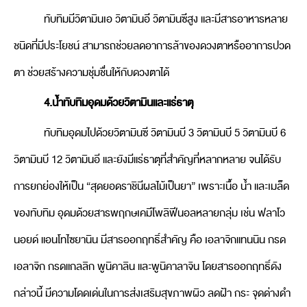
ทับทิมมีวิตามินเอ วิตามินอี วิตามินซีสูง และมีสารอาหารหลาย
ชนิดที่มีประโยชน์ สามารถช่วยลดอาการล้าของดวงตาหรืออาการปวด
ตา ช่วยสร้างความชุ่มชื่นให้กับดวงตาได้
4.น้ำทับทิมอุดมด้วยวิตามินและแร่ธาตุ
ทับทิมอุดมไปด้วยวิตามินซี วิตามินบี 3 วิตามินบี 5 วิตามินบี 6
วิตามินบี 12 วิตามินอี และยังมีแร่ธาตุที่สำคัญที่หลากหลาย จนได้รับ
การยกย่องให้เป็น “สุดยอดราชินีผลไม้เป็นยา” เพราะเนื้อ น้ำ และเมล็ด
ของทับทิม อุดมด้วยสารพฤกษเคมีโพลิฟีนอลหลายกลุ่ม เช่น ฟลาโว
นอยด์ แอนโทไซยานิน มีสารออกฤทธิ์สำคัญ คือ เอลาจิกแทนนิน กรด
เอลาจิก กรดแกลลิก พูนิคาลิน และพูนิคาลาจิน โดยสารออกฤทธิ์ดัง
กล่าวนี้ มีความโดดเด่นในการส่งเสริมสุขภาพผิว ลดฝ้า กระ จุดด่างดำ