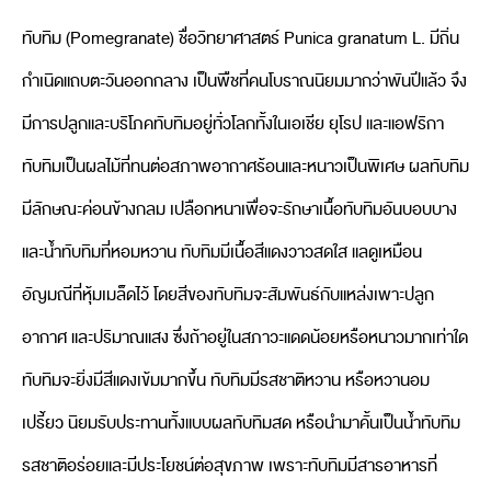
ทับทิม (Pomegranate) ชื่อวิทยาศาสตร์ Punica granatum L. มีถิ่น
กำเนิดแถบตะวันออกกลาง เป็นพืชที่คนโบราณนิยมมากว่าพันปีแล้ว จึง
มีการปลูกและบริโภคทับทิมอยู่ทั่วโลกทั้งในเอเชีย ยุโรป และแอฟริกา
ทับทิมเป็นผลไม้ที่ทนต่อสภาพอากาศร้อนและหนาวเป็นพิเศษ ผลทับทิม
มีลักษณะค่อนข้างกลม เปลือกหนาเพื่อจะรักษาเนื้อทับทิมอันบอบบาง
และน้ำทับทิมที่หอมหวาน ทับทิมมีเนื้อสีแดงวาวสดใส แลดูเหมือน
อัญมณีที่หุ้มเมล็ดไว้ โดยสีของทับทิมจะสัมพันธ์กับแหล่งเพาะปลูก
อากาศ และปริมาณแสง ซึ่งถ้าอยู่ในสภาวะแดดน้อยหรือหนาวมากเท่าใด
ทับทิมจะยิ่งมีสีแดงเข้มมากขึ้น ทับทิมมีรสชาติหวาน หรือหวานอม
เปรี้ยว นิยมรับประทานทั้งแบบผลทับทิมสด หรือนำมาคั้นเป็นน้ำทับทิม
รสชาติอร่อยและมีประโยชน์ต่อสุขภาพ เพราะทับทิมมีสารอาหารที่