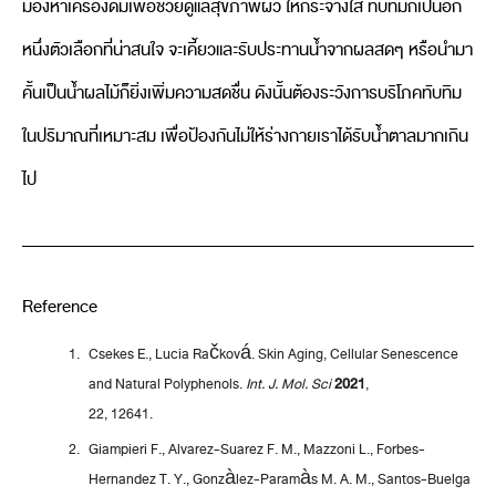
มองหาเครื่องดื่มเพื่อช่วยดูแลสุขภาพผิว ให้กระจ่างใส ทับทิมก็เป็นอีก
หนึ่งตัวเลือกที่น่าสนใจ จะเคี้ยวและรับประทานน้ำจากผลสดๆ หรือนำมา
คั้นเป็นน้ำผลไม้ก็ยิ่งเพิ่มความสดชื่น ดังนั้นต้องระวังการบริโภคทับทิม
ในปริมาณที่เหมาะสม เพื่อป้องกันไม่ให้ร่างกายเราได้รับน้ำตาลมากเกิน
ไป
Reference
Csekes E., Lucia Račková. Skin Aging, Cellular Senescence
and Natural Polyphenols.
Int. J. Mol. Sci
2021
,
22, 12641.
Giampieri F., Alvarez-Suarez F. M., Mazzoni L., Forbes-
Hernandez T. Y., Gonzàlez-Paramàs M. A. M., Santos-Buelga