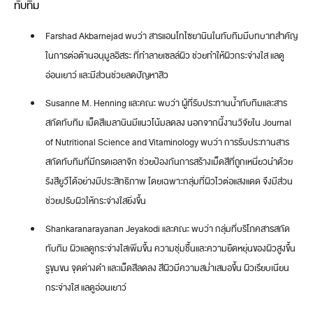
ทับทิม
Farshad Akbarnejad พบว่า สารแอนโทไซยานินในทับทิมมีบทบาทสำคัญ
ในการต่อต้านอนุมูลอิสระ ที่ทำลายเซลล์ผิว ช่วยทำให้ผิวกระจ่างใส แลดู
อ่อนเยาว์ และมีส่วนช่วยลดปัญหาสิว
Susanne M. Henning และคณะ พบว่า ผู้ที่รับประทานน้ำทับทิมและสาร
สกัดทับทิม เม็ดสีเมลานินมีแนวโน้มลดลง นอกจากนี้งานวิจัยใน Journal
of Nutritional Science and Vitaminology พบว่า การรับประทานสาร
สกัดทับทิมที่มีกรดเอลาจิก ช่วยป้องกันการสร้างเม็ดสีที่ถูกเหนี่ยวนำด้วย
รังสียูวีได้อย่างมีประสิทธิภาพ โดยเฉพาะกลุ่มที่ผิวไวต่อแสงแดด จึงมีส่วน
ช่วยปรับผิวให้กระจ่างใสยิ่งขึ้น
Shankaranarayanan Jeyakodi และคณะ พบว่า กลุ่มที่บริโภคสารสกัด
ทับทิม ผิวแลดูกระจ่างใสเพิ่มขึ้น ความชุ่มชื้นและความยืดหยุ่นของผิวสูงขึ้น
รูขุมขน จุดด่างดำ และเม็ดสีลดลง สีผิวมีความสม่ำเสมอขึ้น ผิวเรียบเนียน
กระจ่างใส แลดูอ่อนเยาว์