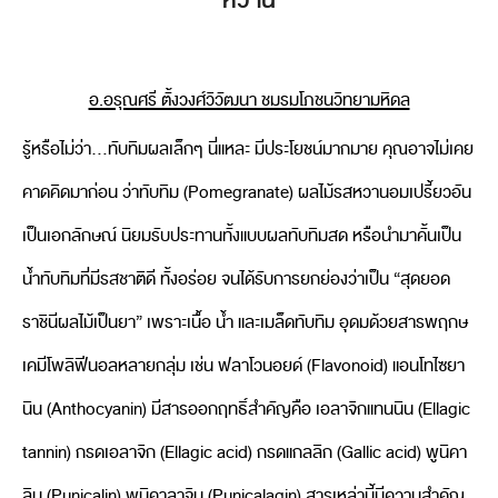
อ.อรุณศรี ตั้งวงศ์วิวัฒนา ชมรมโภชนวิทยามหิดล
รู้หรือไม่ว่า…ทับทิมผลเล็กๆ นี่แหละ มีประโยชน์มากมาย คุณอาจไม่เคย
คาดคิดมาก่อน ว่าทับทิม (Pomegranate) ผลไม้รสหวานอมเปรี้ยวอัน
เป็นเอกลักษณ์ นิยมรับประทานทั้งแบบผลทับทิมสด หรือนำมาคั้นเป็น
น้ำทับทิมที่มีรสชาติดี ทั้งอร่อย จนได้รับการยกย่องว่าเป็น “สุดยอด
ราชินีผลไม้เป็นยา” เพราะเนื้อ น้ำ และเมล็ดทับทิม อุดมด้วยสารพฤกษ
เคมีโพลิฟีนอลหลายกลุ่ม เช่น ฟลาโวนอยด์ (Flavonoid) แอนโทไซยา
นิน (Anthocyanin) มีสารออกฤทธิ์สำคัญคือ เอลาจิกแทนนิน (Ellagic
tannin) กรดเอลาจิก (Ellagic acid) กรดแกลลิก (Gallic acid) พูนิคา
ลิน (Punicalin) พูนิคาลาจิน (Punicalagin) สารเหล่านี้มีความสำคัญ