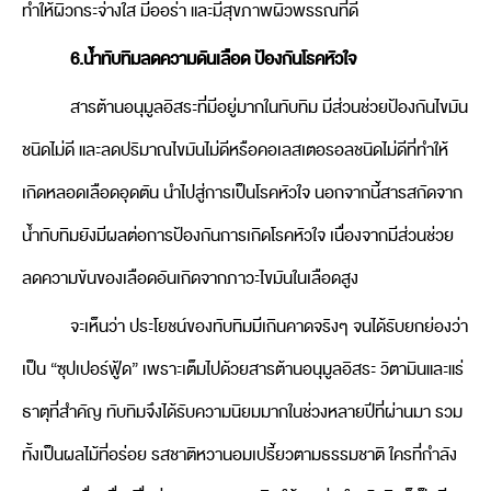
ทำให้ผิวกระจ่างใส มีออร่า และมีสุขภาพผิวพรรณที่ดี
6.น้ำทับทิมลดความดันเลือด ป้องกันโรคหัวใจ
สารต้านอนุมูลอิสระที่มีอยู่มากในทับทิม มีส่วนช่วยป้องกันไขมัน
ชนิดไม่ดี และลดปริมาณไขมันไม่ดีหรือคอเลสเตอรอลชนิดไม่ดีที่ทำให้
เกิดหลอดเลือดอุดตัน นำไปสู่การเป็นโรคหัวใจ นอกจากนี้สารสกัดจาก
น้ำทับทิมยังมีผลต่อการป้องกันการเกิดโรคหัวใจ เนื่องจากมีส่วนช่วย
ลดความข้นของเลือดอันเกิดจากภาวะไขมันในเลือดสูง
จะเห็นว่า ประโยชน์ของทับทิมมีเกินคาดจริงๆ จนได้รับยกย่องว่า
เป็น “ซุปเปอร์ฟู้ด” เพราะเต็มไปด้วยสารต้านอนุมูลอิสระ วิตามินและแร่
ธาตุที่สำคัญ ทับทิมจึงได้รับความนิยมมากในช่วงหลายปีที่ผ่านมา รวม
ทั้งเป็นผลไม้ที่อร่อย รสชาติหวานอมเปรี้ยวตามธรรมชาติ ใครที่กำลัง