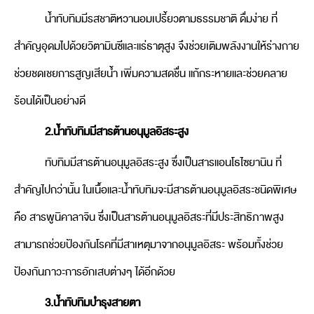
น้ำทับทิมมีรสชาติหวานอมเปรี้ยวตามธรรมชาติ ดื่มง่าย ที่
สำคัญอุดมไปด้วยวิตามินซีและแร่ธาตุสูง จึงช่วยเติมพลังงานให้ร่างกาย
ช่วยชดเชยการสูญเสียน้ำ เพิ่มความสดชื่น แก้กระหายและช่วยคลาย
ร้อนได้เป็นอย่างดี
2.น้ำทับทิมมีสารต้านอนุมูลอิสระสูง
ทับทิมมีสารต้านอนุมูลอิสระสูง ซึ่งเป็นสารแอนโธไซยานิน ที่
สำคัญไปกว่านั้น ในเนื้อและน้ำทับทิมจะมีสารต้านอนุมูลอิสระชนิดพิเศษ
คือ สารพูนิคาลาจิน ซึ่งเป็นสารต้านอนุมูลอิสระที่มีประสิทธิภาพสูง
สามารถช่วยป้องกันโรคที่มีสาเหตุมาจากอนุมูลอิสระ พร้อมทั้งช่วย
ป้องกันภาวะการอักเสบต่างๆ ได้อีกด้วย
3.น้ำทับทิมบำรุงสายตา