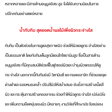
หลากหลายและมีสารต้านอนุมูลอิสระสูง จึงได้รับความนิยมในการ
บริโภคกันอย่างแพร่หลาย
น้ำทับทิม สุดยอดน้ำผลไม้เพื่อผิวกระจ่างใส
ทับทิม เป็นตัวช่วยในการดูแลสุขภาพผิว ช่วยให้ผิวแลดูกระจ่างใสอย่าง
เป็นธรรมชาติ โดยทับทิมเต็มลูกมีแอนโทไซยานินสูง ซึ่งเป็นสารต้าน
อนุมูลอิสระที่มีคุณสมบัติช่วยฟื้นฟูเซลล์ผิวและบำรุงผิวพรรณให้ดู
กระจ่างใส นอกจากนี้ทับทิมยังมี วิตามินซี และกรดเอลาจิก ที่ช่วยลดจุด
ด่างดำและรอยหมองคล้ำ ปรับสีผิวให้สม่ำเสมอ ยับยั้งการสร้างเม็ดสี
ผิว และกระตุ้นการสร้างคอลลาเจน ช่วยทำให้ผิวดูกระจ่างใส เปล่งปลั่ง
และเพิ่มความยืดหยุ่นของผิว มีหลายๆ งานวิจัยที่ศึกษาประโยชน์ของ