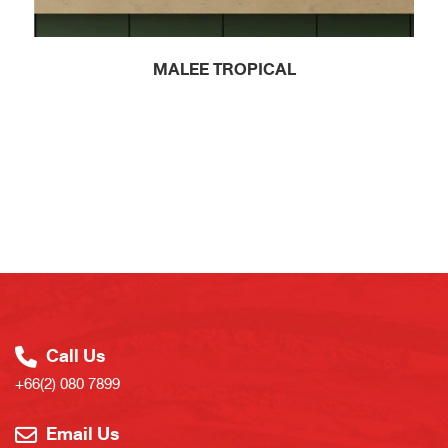
MALEE TROPICAL
Call Us
+66(2) 080 7899
Email Us