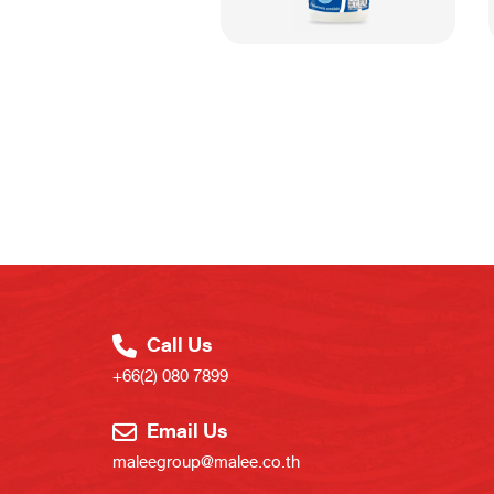
Call Us
+66(2) 080 7899
Email Us
maleegroup@malee.co.th