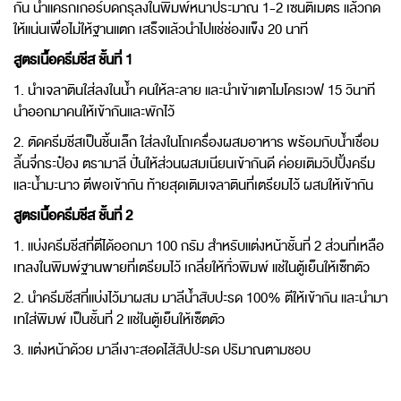
กัน นำแครกเกอร์บดกรุลงในพิมพ์หนาประมาณ 1-2 เซนติเมตร แล้วกด
ให้แน่นเพื่อไม่ให้ฐานแตก เสร็จแล้วนำไปแช่ช่องแข็ง 20 นาที
สูตรเนื้อครีมชีส ชั้นที่ 1
1. นำเจลาตินใส่ลงในน้ำ คนให้ละลาย และนำเข้าเตาไมโครเวฟ 15 วินาที
นำออกมาคนให้เข้ากันและพักไว้
2. ตัดครีมชีสเป็นชิ้นเล็ก ใส่ลงในโถเครื่องผสมอาหาร พร้อมกับน้ำเชื่อม
ลิ้นจี่กระป๋อง ตรามาลี ปั่นให้ส่วนผสมเนียนเข้ากันดี ค่อยเติมวิปปิ้งครีม
และน้ำมะนาว ตีพอเข้ากัน ท้ายสุดเติมเจลาตินที่เตรียมไว้ ผสมให้เข้ากัน
สูตรเนื้อครีมชีส ชั้นที่ 2
1. แบ่งครีมชีสที่ตีได้ออกมา 100 กรัม สำหรับแต่งหน้าชั้นที่ 2 ส่วนที่เหลือ
เทลงในพิมพ์ฐานพายที่เตรียมไว้ เกลี่ยให้ทั่วพิมพ์ แช่ในตู้เย็นให้เซ็ทตัว
2. นำครีมชีสที่แบ่งไว้มาผสม มาลีน้ำสับปะรด 100% ตีให้เข้ากัน และนำมา
เทใส่พิมพ์ เป็นชั้นที่ 2 แช่ในตู้เย็นให้เซ็ตตัว
3. แต่งหน้าด้วย มาลีเงาะสอดไส้สัปปะรด ปริมาณตามชอบ