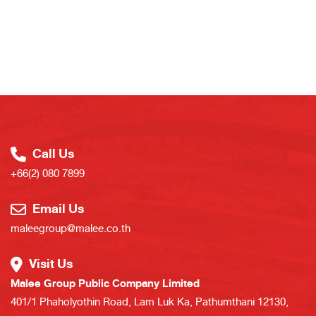
Call Us
+66(2) 080 7899
Email Us
maleegroup@malee.co.th
Visit Us
Malee Group Public Company Limited
401/1 Phaholyothin Road, Lam Luk Ka, Pathumthani 12130,