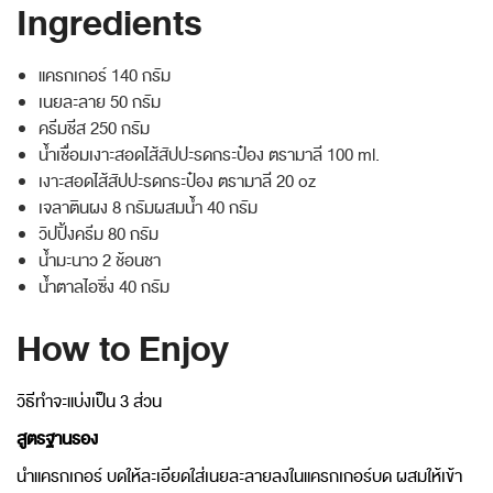
Ingredients
แครกเกอร์ 140 กรัม
เนยละลาย 50 กรัม
ครีมชีส 250 กรัม
น้ำเชื่อมเงาะสอดไส้สัปปะรดกระป๋อง ตรามาลี 100 ml.
เงาะสอดไส้สัปปะรดกระป๋อง ตรามาลี 20 oz
เจลาตินผง 8 กรัมผสมน้ำ 40 กรัม
วิปปิ้งครีม 80 กรัม
น้ำมะนาว 2 ช้อนชา
น้ำตาลไอซิ่ง 40 กรัม
How to Enjoy
วิธีทำจะแบ่งเป็น 3 ส่วน
สูตรฐานรอง
นำแครกเกอร์ บดให้ละเอียดใส่เนยละลายลงในแครกเกอร์บด ผสมให้เข้า