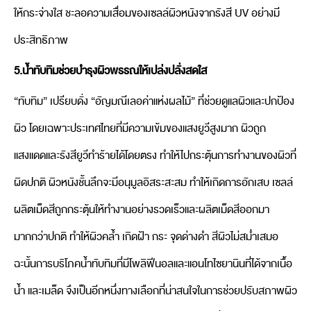
ให้กระจ่างใส ชะลอความเสื่อมของเซลล์ผิวหนังจากรังสี UV อย่างมี
ประสิทธิภาพ
5.น้ำทับทิมช่วยบำรุงผิวพรรณให้เปล่งปลั่งสดใส
“ทับทิม” เปรียบดั่ง “อัญมณีเลอค่าแห่งผลไม้” ที่ช่วยดูแลผิวและปกป้อง
ผิว โดยเฉพาะประเทศไทยที่มีความเข้มของแสงยูวีสูงมาก ผิวถูก
แสงแดดและรังสียูวีทำร้ายได้โดยตรง ทำให้ไปกระตุ้นการทำงานของผิวที่
ผิดปกติ ผิวหนังชั้นลึกจะมีอนุมูลอิสระสะสม ทำให้เกิดการอักเสบ เซลล์
ผลิตเม็ดสีถูกกระตุ้นให้ทำงานอย่างรวดเร็วและผลิตเม็ดสีออกมา
มากกว่าปกติ ทำให้ผิวคล้ำ เกิดฝ้า กระ จุดด่างดำ สีผิวไม่สม่ำเสมอ
ฉะนั้นการบริโภคน้ำทับทิมที่มีโพลิฟีนอลและแอนโทไซยานินที่ได้จากเนื้อ
น้ำ และเมล็ด จึงเป็นอีกหนึ่งทางเลือกที่น่าสนใจในการช่วยปรับสภาพผิว