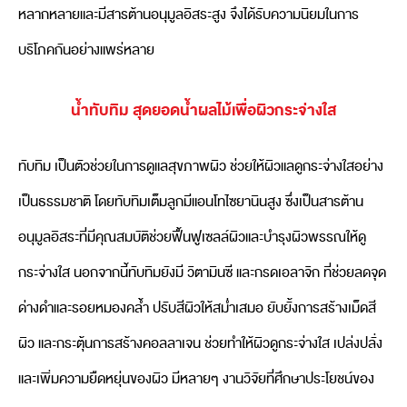
หลากหลายและมีสารต้านอนุมูลอิสระสูง จึงได้รับความนิยมในการ
บริโภคกันอย่างแพร่หลาย
น้ำทับทิม สุดยอดน้ำผลไม้เพื่อผิวกระจ่างใส
ทับทิม เป็นตัวช่วยในการดูแลสุขภาพผิว ช่วยให้ผิวแลดูกระจ่างใสอย่าง
เป็นธรรมชาติ โดยทับทิมเต็มลูกมีแอนโทไซยานินสูง ซึ่งเป็นสารต้าน
อนุมูลอิสระที่มีคุณสมบัติช่วยฟื้นฟูเซลล์ผิวและบำรุงผิวพรรณให้ดู
กระจ่างใส นอกจากนี้ทับทิมยังมี วิตามินซี และกรดเอลาจิก ที่ช่วยลดจุด
ด่างดำและรอยหมองคล้ำ ปรับสีผิวให้สม่ำเสมอ ยับยั้งการสร้างเม็ดสี
ผิว และกระตุ้นการสร้างคอลลาเจน ช่วยทำให้ผิวดูกระจ่างใส เปล่งปลั่ง
และเพิ่มความยืดหยุ่นของผิว มีหลายๆ งานวิจัยที่ศึกษาประโยชน์ของ