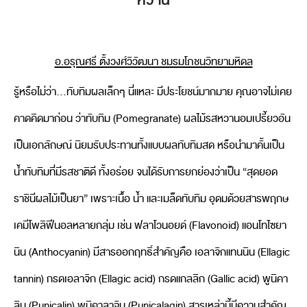
อ.อรุณศรี ตั้งวงศ์วิวัฒนา ชมรมโภชนวิทยามหิดล
รู้หรือไม่ว่า…ทับทิมผลเล็กๆ นี่แหละ มีประโยชน์มากมาย คุณอาจไม่เคย
คาดคิดมาก่อน ว่าทับทิม (Pomegranate) ผลไม้รสหวานอมเปรี้ยวอัน
เป็นเอกลักษณ์ นิยมรับประทานทั้งแบบผลทับทิมสด หรือนำมาคั้นเป็น
น้ำทับทิมที่มีรสชาติดี ทั้งอร่อย จนได้รับการยกย่องว่าเป็น “สุดยอด
ราชินีผลไม้เป็นยา” เพราะเนื้อ น้ำ และเมล็ดทับทิม อุดมด้วยสารพฤกษ
เคมีโพลิฟีนอลหลายกลุ่ม เช่น ฟลาโวนอยด์ (Flavonoid) แอนโทไซยา
นิน (Anthocyanin) มีสารออกฤทธิ์สำคัญคือ เอลาจิกแทนนิน (Ellagic
tannin) กรดเอลาจิก (Ellagic acid) กรดแกลลิก (Gallic acid) พูนิคา
ลิน (Punicalin) พูนิคาลาจิน (Punicalagin) สารเหล่านี้มีความสำคัญ