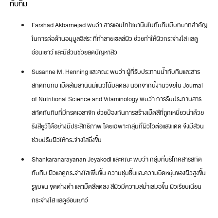
ทับทิม
Farshad Akbarnejad พบว่า สารแอนโทไซยานินในทับทิมมีบทบาทสำคัญ
ในการต่อต้านอนุมูลอิสระ ที่ทำลายเซลล์ผิว ช่วยทำให้ผิวกระจ่างใส แลดู
อ่อนเยาว์ และมีส่วนช่วยลดปัญหาสิว
Susanne M. Henning และคณะ พบว่า ผู้ที่รับประทานน้ำทับทิมและสาร
สกัดทับทิม เม็ดสีเมลานินมีแนวโน้มลดลง นอกจากนี้งานวิจัยใน Journal
of Nutritional Science and Vitaminology พบว่า การรับประทานสาร
สกัดทับทิมที่มีกรดเอลาจิก ช่วยป้องกันการสร้างเม็ดสีที่ถูกเหนี่ยวนำด้วย
รังสียูวีได้อย่างมีประสิทธิภาพ โดยเฉพาะกลุ่มที่ผิวไวต่อแสงแดด จึงมีส่วน
ช่วยปรับผิวให้กระจ่างใสยิ่งขึ้น
Shankaranarayanan Jeyakodi และคณะ พบว่า กลุ่มที่บริโภคสารสกัด
ทับทิม ผิวแลดูกระจ่างใสเพิ่มขึ้น ความชุ่มชื้นและความยืดหยุ่นของผิวสูงขึ้น
รูขุมขน จุดด่างดำ และเม็ดสีลดลง สีผิวมีความสม่ำเสมอขึ้น ผิวเรียบเนียน
กระจ่างใส แลดูอ่อนเยาว์