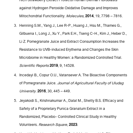
against Hydrogen Peroxide Oxidative Damage and Improves
Mitochondrial Functionality.
Molecules
,
2014
, 19, 7798 – 7816.
Henning S.M., Yang J., Lee R-P., Huang J., Hsu M., Thames G.,
Gilbuena I., Long J., Xu Y., Park E.H., Tseng C-H., Kim J., Heber D.,
Li Z. Pomegranate Juice and Extract Consumption Increases the
Resistance to UVB-induced Erythema and Changes the Skin
Microbiome in Healthy Women: a Randomized Controlled Trial.
Scientific Reports
2019
, 9, 14528.
Incedayi B., Copur O.U., Vatansever A. The Bioactive Components
of Pomegranate Juice.
Journal of Agricultural Faculty of Uludag
University
.
2016
, 30, 445 – 449.
Jeyakodi S., Krishnakumar A., Dalal M., Shetty B.S. Efficacy and
Safety of a Proprietary Punica Granatum Extract in a
Randomized, Placebo- Controlled Clinical Study in Healthy
Volunteers.
Research Square
,
2023
.