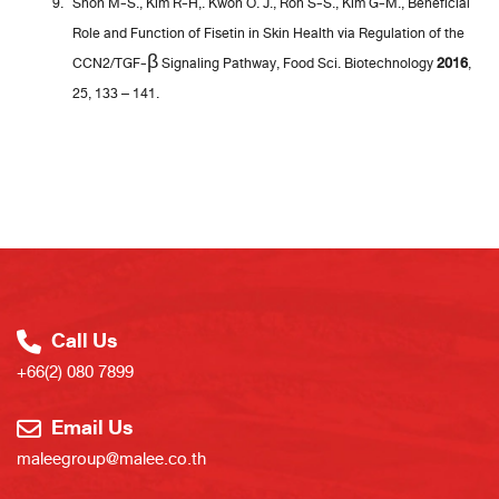
Shon M-S., Kim R-H,. Kwon O. J., Roh S-S., Kim G-M., Beneficial
Role and Function of Fisetin in Skin Health via Regulation of the
CCN2/TGF-β Signaling Pathway, Food Sci. Biotechnology
2016
,
25, 133 – 141.
Call Us
+66(2) 080 7899
Email Us
maleegroup@malee.co.th