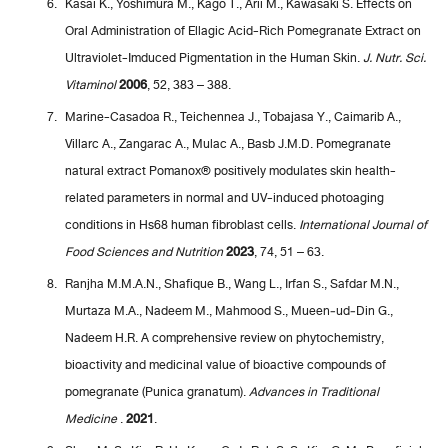
Kasai K., Yoshimura M., Kago T., Arii M., Kawasaki S. Effects on
Oral Administration of Ellagic Acid-Rich Pomegranate Extract on
Ultraviolet-Imduced Pigmentation in the Human Skin.
J. Nutr. Sci.
Vitaminol
2006
, 52, 383 – 388.
Marine-Casadoa R., Teichennea J., Tobajasa Y., Caimarib A.,
Villarc A., Zangarac A., Mulac A., Basb J.M.D. Pomegranate
natural extract Pomanox® positively modulates skin health-
related parameters in normal and UV-induced photoaging
conditions in Hs68 human fibroblast cells.
International Journal of
Food Sciences and Nutrition
2023
, 74, 51 – 63.
Ranjha M.M.A.N., Shafique B., Wang L., Irfan S., Safdar M.N.,
Murtaza M.A., Nadeem M., Mahmood S., Mueen‑ud‑Din G.,
Nadeem H.R. A comprehensive review on phytochemistry,
bioactivity and medicinal value of bioactive compounds of
pomegranate (Punica granatum).
Advances in Traditional
Medicine
.
2021
.