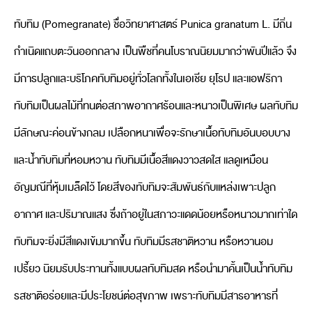
ทับทิม (Pomegranate) ชื่อวิทยาศาสตร์ Punica granatum L. มีถิ่น
กำเนิดแถบตะวันออกกลาง เป็นพืชที่คนโบราณนิยมมากว่าพันปีแล้ว จึง
มีการปลูกและบริโภคทับทิมอยู่ทั่วโลกทั้งในเอเชีย ยุโรป และแอฟริกา
ทับทิมเป็นผลไม้ที่ทนต่อสภาพอากาศร้อนและหนาวเป็นพิเศษ ผลทับทิม
มีลักษณะค่อนข้างกลม เปลือกหนาเพื่อจะรักษาเนื้อทับทิมอันบอบบาง
และน้ำทับทิมที่หอมหวาน ทับทิมมีเนื้อสีแดงวาวสดใส แลดูเหมือน
อัญมณีที่หุ้มเมล็ดไว้ โดยสีของทับทิมจะสัมพันธ์กับแหล่งเพาะปลูก
อากาศ และปริมาณแสง ซึ่งถ้าอยู่ในสภาวะแดดน้อยหรือหนาวมากเท่าใด
ทับทิมจะยิ่งมีสีแดงเข้มมากขึ้น ทับทิมมีรสชาติหวาน หรือหวานอม
เปรี้ยว นิยมรับประทานทั้งแบบผลทับทิมสด หรือนำมาคั้นเป็นน้ำทับทิม
รสชาติอร่อยและมีประโยชน์ต่อสุขภาพ เพราะทับทิมมีสารอาหารที่