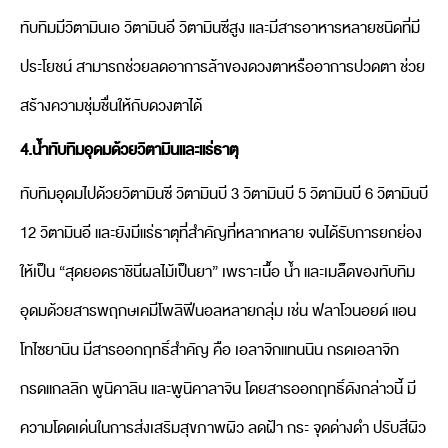
ทับทิมมีวิตามินเอ วิตามินอี วิตามินซีสูง และมีสารอาหารหลายชนิดที่มี
ประโยชน์ สามารถช่วยลดอาการล้าของดวงตาหรืออาการปวดตา ช่วย
สร้างความชุ่มชื่นให้กับดวงตาได้
4.น้ำทับทิมอุดมด้วยวิตามินและแร่ธาตุ
ทับทิมอุดมไปด้วยวิตามินซี วิตามินบี 3 วิตามินบี 5 วิตามินบี 6 วิตามินบี
12 วิตามินอี และยังมีแร่ธาตุที่สำคัญที่หลากหลาย จนได้รับการยกย่อง
ให้เป็น “สุดยอดราชินีผลไม้เป็นยา” เพราะเนื้อ น้ำ และเมล็ดของทับทิม
อุดมด้วยสารพฤกษเคมีโพลิฟีนอลหลายกลุ่ม เช่น ฟลาโวนอยด์ แอน
โทไซยานิน มีสารออกฤทธิ์สำคัญ คือ เอลาจิกแทนนิน กรดเอลาจิก
กรดแกลลิก พูนิคาลิน และพูนิคาลาจิน โดยสารออกฤทธิ์ดังกล่าวนี้ มี
ความโดดเด่นในการส่งเสริมสุขภาพผิว ลดฝ้า กระ จุดด่างดำ ปรับสีผิว