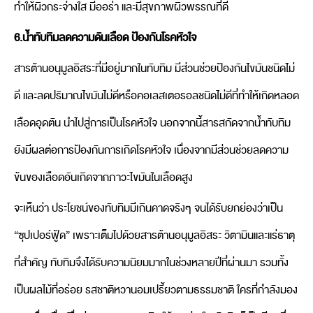
ทำให้ผิวกระจ่างใส มีออร่า และมีสุขภาพผิวพรรณที่ดี
6.น้ำทับทิมลดความดันเลือด ป้องกันโรคหัวใจ
สารต้านอนุมูลอิสระที่มีอยู่มากในทับทิม มีส่วนช่วยป้องกันไขมันชนิดไม่
ดี และลดปริมาณไขมันไม่ดีหรือคอเลสเตอรอลชนิดไม่ดีที่ทำให้เกิดหลอด
เลือดอุดตัน นำไปสู่การเป็นโรคหัวใจ นอกจากนี้สารสกัดจากน้ำทับทิม
ยังมีผลต่อการป้องกันการเกิดโรคหัวใจ เนื่องจากมีส่วนช่วยลดความ
ข้นของเลือดอันเกิดจากภาวะไขมันในเลือดสูง
จะเห็นว่า ประโยชน์ของทับทิมมีเกินคาดจริงๆ จนได้รับยกย่องว่าเป็น
“ซุปเปอร์ฟู้ด” เพราะเต็มไปด้วยสารต้านอนุมูลอิสระ วิตามินและแร่ธาตุ
ที่สำคัญ ทับทิมจึงได้รับความนิยมมากในช่วงหลายปีที่ผ่านมา รวมทั้ง
เป็นผลไม้ที่อร่อย รสชาติหวานอมเปรี้ยวตามธรรมชาติ ใครที่กำลังมอง