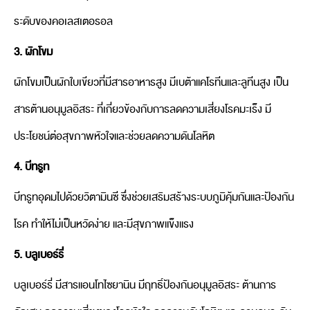
ระดับของคอเลสเตอรอล
3. ผักโขม
ผักโขมเป็นผักใบเขียวที่มีสารอาหารสูง มีเบต้าแคโรทีนและลูทีนสูง เป็น
สารต้านอนุมูลอิสระ ที่เกี่ยวข้องกับการลดความเสี่ยงโรคมะเร็ง มี
ประโยชน์ต่อสุขภาพหัวใจและช่วยลดความดันโลหิต
4. บีทรูท
บีทรูทอุดมไปด้วยวิตามินซี ซึ่งช่วยเสริมสร้างระบบภูมิคุ้มกันและป้องกัน
โรค ทำให้ไม่เป็นหวัดง่าย และมีสุขภาพแข็งแรง
5. บลูเบอร์รี่
บลูเบอร์รี่ มีสารแอนโทไซยานิน มีฤทธิ์ป้องกันอนุมูลอิสระ ต้านการ