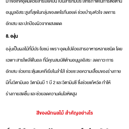
มะเขือเทศอุดมด้วยสารไลโคปีน เป็นสารที่มีประสิทธิภาพในการต่อต้าน
อนุมูลอิสระสูงที่สุดในกลุ่มของแคโรทีนอยด์ ช่วยบำรุงหัวใจ ลดการ
อักเสบ และปกป้องผิวจากแสงแดด
8. องุ่น
องุ่นเป็นผลไม้ที่มีประโยชน์ เพราะอุดมไปด้วยสารอาหารหลายชนิด โดย
เฉพาะสารโพลีฟีนอล ที่มีคุณสมบัติต้านอนุมูลอิสระ ลดภาวะการ
อักเสบ ช่วยกระตุ้นแบคทีเรียในลำไส้ ช่วยชะลอความเสื่อมของร่างกาย
มีทั้งวิตามินเอ วิตามินบี 1 บี 2 และวิตามินซี ซึ่งช่วยแก้หวัด ทำให้
ร่างกายสดชื่น และช่วยลดความดันโลหิตสูง
สีของผักผลไม้ สำคัญอย่างไร