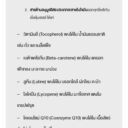
สารต้านอนุมูลอิสระประเภทละลายในไขมัน
ออกฤทธิ์หลักใน
เยื่อหุ้มเซลล์ ได้แก่
– วิตามินอี (Tocopherol) พบได้ใน น้ำมันธรรมชาติ
เช่น ถั่ว และเมล็ดพืช
– เบต้าแคโรทีน (Beta-carotene) พบได้ใน แครอท
ฟักทอง มะละกอ มะม่วง
– ลูทีน (Lutine) พบได้ใน บรอกโคลี ผักโขม คะน้า
– ไลโคปีน (Lycopene) พบได้ใน มะเขือเทศ แตงโม
เกรปฟรุต
– โคเอนไซม์ Q10 (Coenzyme Q10) พบได้ใน เนื้อสัตว์