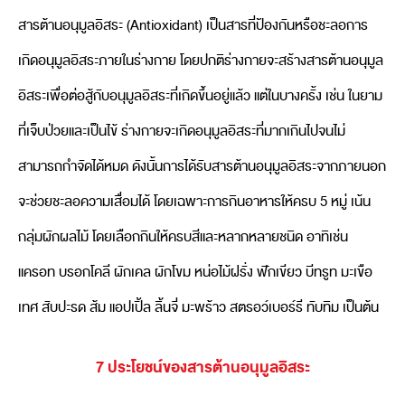
สารต้านอนุมูลอิสระ (Antioxidant) เป็นสารที่ป้องกันหรือชะลอการ
เกิดอนุมูลอิสระภายในร่างกาย โดยปกติร่างกายจะสร้างสารต้านอนุมูล
อิสระเพื่อต่อสู้กับอนุมูลอิสระที่เกิดขึ้นอยู่แล้ว แต่ในบางครั้ง เช่น ในยาม
ที่เจ็บป่วยและเป็นไข้ ร่างกายจะเกิดอนุมูลอิสระที่มากเกินไปจนไม่
สามารถกำจัดได้หมด ดังนั้นการได้รับสารต้านอนุมูลอิสระจากภายนอก
จะช่วยชะลอความเสื่อมได้ โดยเฉพาะการกินอาหารให้ครบ 5 หมู่ เน้น
กลุ่มผักผลไม้ โดยเลือกกินให้ครบสีและหลากหลายชนิด อาทิเช่น
แครอท บรอกโคลี ผักเคล ผักโขม หน่อไม้ฝรั่ง ฟักเขียว บีทรูท มะเขือ
เทศ สับปะรด ส้ม แอปเปิ้ล ลิ้นจี่ มะพร้าว สตรอว์เบอร์รี ทับทิม เป็นต้น
7 ประโยชน์ของสารต้านอนุมูลอิสระ