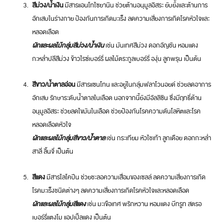
สีม่วง/น้ำเงิน
มีสารแอนโทไซยานิน ช่วยต้านอนุมูลอิสระ ยับยั้งและต้านการ
อักเสบในร่างกาย ป้องกันการเกิดมะเร็ง ลดความเสี่ยงการเกิดโรคหัวใจและ
หลอดเลือด
ผักและผลไม้กลุ่มสีม่วง/น้ำเงิน
เช่น มันเทศสีม่วง ดอกอัญชัน หอมแดง
กะหล่ำปลีสีม่วง ข้าวไรซ์เบอร์รี่ ผลไม้ตระกูลเบอร์รี่ องุ่น ลูกพรุน เป็นต้น
สีขาว/น้ำตาลอ่อน
มีสารแซนโทน และอยู่ในกลุ่มฟลาโวนอยด์ ช่วยลดอาการ
อักเสบ รักษาระดับน้ำตาลในเลือด นอกจากนี้ยังมีอัลลิซิน ซึ่งมีฤทธิ์ต้าน
อนุมูลอิสระ ช่วยลดไขมันในเลือด ช่วยป้องกันโรคความดันโลหิตและโรค
หลอดเลือดหัวใจ
ผักและผลไม้กลุ่มสีขาว/น้ำตาล
เช่น กระเทียม หัวไชเท้า ลูกเดือย ดอกกะหล่ำ
สาลี่ ลิ้นจี่ เป็นต้น
สีแดง
มีสารไลโคปีน ช่วยชะลอความเสื่อมของเซลล์ ลดความเสี่ยงการเกิด
โรคมะเร็งชนิดต่างๆ ลดความเสี่ยงการเกิดโรคหัวใจและหลอดเลือด
ผักและผลไม้กลุ่มสีแดง
เช่น มะเขือเทศ พริกหวาน หอมแดง บีทรูท สตรอ
เบอร์รี่แตงโม แอปเปิ้ลแดง เป็นต้น