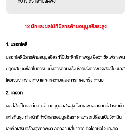
ตับ ไข่ ถั่ว และเมล็ดพืช
12 ผักและผลไม้ที่มีสารต้านอนุมูลอิสระสูง
1. บรอกโคลี
บรอกโคลีมีสารต้านอนุมูลอิสระที่มีประสิทธิภาพสูง ชื่อว่า ซัลโฟราเฟน
มีคุณสมบัติช่วยในการยับยั้งสารก่อมะเร็ง ช่วยเร่งการขจัดฮอร์โมนเอส
โตรเจนจากร่างกาย และลดความเสี่ยงการเกิดมะเร็งเต้านม
2. แครอท
ผักสีส้มเป็นผักที่มีสารต้านอนุมูลอิสระสูง โดยเฉพาะแครอทมีสารเบต้า
แคโรทีนสูง ทำหน้าที่กำจัดสารอนุมูลอิสระ สามารถเปลี่ยนเป็นวิตามิน
เอเพื่อเสริมสร้างสุขภาพตา ลดความเสี่ยงการเกิดโรคหัวใจ และลด