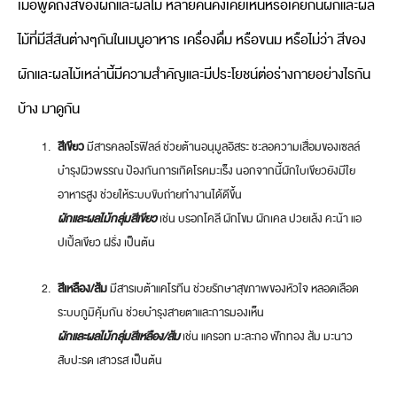
เมื่อพูดถึงสีของผักและผลไม้ หลายคนคงเคยเห็นหรือเคยกินผักและผล
ไม้ที่มีสีสันต่างๆกันในเมนูอาหาร เครื่องดื่ม หรือขนม หรือไม่ว่า สีของ
ผักและผลไม้เหล่านี้มีความสำคัญและมีประโยชน์ต่อร่างกายอย่างไรกัน
บ้าง มาดูกัน
สีเขียว
มีสารคลอโรฟิลล์ ช่วยต้านอนุมูลอิสระ ชะลอความเสื่อมของเซลล์
บำรุงผิวพรรณ ป้องกันการเกิดโรคมะเร็ง นอกจากนี้ผักใบเขียวยังมีใย
อาหารสูง ช่วยให้ระบบขับถ่ายทำงานได้ดีขึ้น
ผักและผลไม้กลุ่มสีเขียว
เช่น บรอกโคลี ผักโขม ผักเคล ปวยเล้ง คะน้า แอ
ปเปิ้ลเขียว ฝรั่ง เป็นต้น
สีเหลือง/ส้ม
มีสารเบต้าแคโรทีน ช่วยรักษาสุขภาพของหัวใจ หลอดเลือด
ระบบภูมิคุ้มกัน ช่วยบำรุงสายตาและการมองเห็น
ผักและผลไม้กลุ่มสีเหลือง/ส้ม
เช่น แครอท มะละกอ ฟักทอง ส้ม มะนาว
สับปะรด เสาวรส เป็นต้น