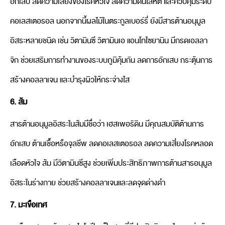
อักเสบ ลดความเสี่ยงของโรคหัวใจ ลดความดันโลหิต และควบคุมระดับ
คอเลสเตอรอล นอกจากนี้ผลไม้ในตระกูลเบอร์รี่ ยังมีสารต้านอนุมูล
อิสระหลายชนิด เช่น วิตามินซี วิตามินเอ แอนโทไซยานิน มีกรดเอลลา
จิก ช่วยเสริมการทำงานของระบบภูมิคุ้มกัน ลดการอักเสบ กระตุ้นการ
สร้างคอลลาเจน และบำรุงผิวให้กระจ่างใส
6. ส้ม
สารต้านอนุมูลอิสระในส้มมีชื่อว่า เฮสเพอริดิน มีคุณสมบัติต้านการ
อักเสบ ต้านเชื้อหรือจุลชีพ ลดคอเลสเตอรอล ลดความเสี่ยงโรคหลอด
เลือดหัวใจ ส้ม มีวิตามินซีสูง ช่วยเพิ่มประสิทธิภาพการต้านสารอนุมูล
อิสระในร่างกาย ช่วยสร้างคอลลาเจนและลดจุดด่างดำ
7. มะเขือเทศ