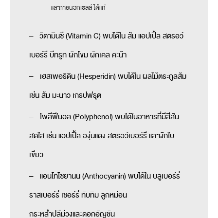
และภายนอกเซลล์ ได้แก่
– วิตามินซี (Vitamin C) พบได้ใน ส้ม แอปเปิ้ล สตรอว์
เบอร์รี บีทรูท ผักโขม ผักเคล คะน้า
– เฮสเพอริดิน (Hesperidin) พบได้ใน ผลไม้ตระกูลส้ม
เช่น ส้ม มะนาว เกรปฟรุต
– โพลีฟีนอล (Polyphenol) พบได้ในอาหารที่มีสีสัน
สดใส เช่น แอปเปิ้ล องุ่นแดง สตรอว์เบอร์รี และผักใบ
เขียว
– แอนโทไซยานิน (Anthocyanin) พบได้ใน บลูเบอร์รี่
ราสเบอร์รี่ เชอร์รี่ ทับทิม ลูกหม่อน
กระหล่ำปลีม่วงและดอกอัญชัน