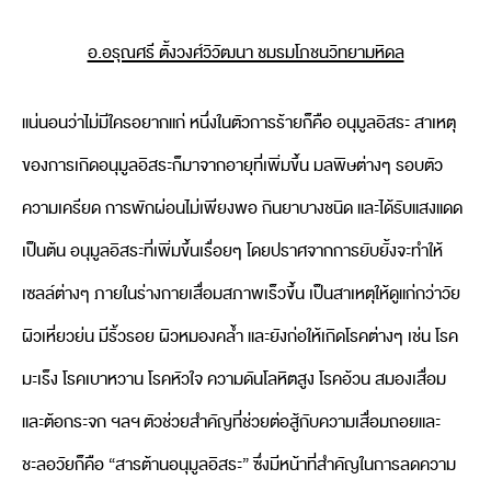
อ.อรุณศรี ตั้งวงศ์วิวัฒนา ชมรมโภชนวิทยามหิดล
แน่นอนว่าไม่มีใครอยากแก่ หนึ่งในตัวการร้ายก็คือ อนุมูลอิสระ สาเหตุ
ของการเกิดอนุมูลอิสระก็มาจากอายุที่เพิ่มขึ้น มลพิษต่างๆ รอบตัว
ความเครียด การพักผ่อนไม่เพียงพอ กินยาบางชนิด และได้รับแสงแดด
เป็นต้น อนุมูลอิสระที่เพิ่มขึ้นเรื่อยๆ โดยปราศจากการยับยั้งจะทำให้
เซลล์ต่างๆ ภายในร่างกายเสื่อมสภาพเร็วขึ้น เป็นสาเหตุให้ดูแก่กว่าวัย
ผิวเหี่ยวย่น มีริ้วรอย ผิวหมองคล้ำ และยังก่อให้เกิดโรคต่างๆ เช่น โรค
มะเร็ง โรคเบาหวาน โรคหัวใจ ความดันโลหิตสูง โรคอ้วน สมองเสื่อม
และต้อกระจก ฯลฯ ตัวช่วยสำคัญที่ช่วยต่อสู้กับความเสื่อมถอยและ
ชะลอวัยก็คือ “สารต้านอนุมูลอิสระ” ซึ่งมีหน้าที่สำคัญในการลดความ