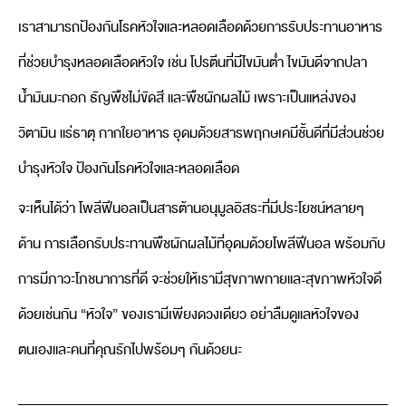
เราสามารถป้องกันโรคหัวใจและหลอดเลือดด้วยการรับประทานอาหาร
ที่ช่วยบำรุงหลอดเลือดหัวใจ เช่น โปรตีนที่มีไขมันต่ำ ไขมันดีจากปลา
น้ำมันมะกอก ธัญพืชไม่ขัดสี และพืชผักผลไม้ เพราะเป็นแหล่งของ
วิตามิน แร่ธาตุ กากใยอาหาร อุดมด้วยสารพฤกษเคมีชั้นดีที่มีส่วนช่วย
บำรุงหัวใจ ป้องกันโรคหัวใจและหลอดเลือด
จะเห็นได้ว่า โพลีฟีนอลเป็นสารต้านอนุมูลอิสระที่มีประโยชน์หลายๆ
ด้าน การเลือกรับประทานพืชผักผลไม้ที่อุดมด้วยโพลีฟีนอล พร้อมกับ
การมีภาวะโภชนาการที่ดี จะช่วยให้เรามีสุขภาพกายและสุขภาพหัวใจดี
ด้วยเช่นกัน “หัวใจ” ของเรามีเพียงดวงเดียว อย่าลืมดูแลหัวใจของ
ตนเองและคนที่คุณรักไปพร้อมๆ กันด้วยนะ