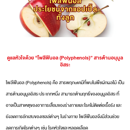
ดูแลหัวใจด้วย “โพลีฟีนอล (Polyphenols)” สารต้านอนุมูล
อิสระ
โพลีฟีนอล (Polyphenols) คือ สารพฤกษเคมีที่พบในพืชผักผลไม้ เป็น
สารต้านอนุมูลอิสระประเภทหนึ่ง สามารถต้านฤทธิ์ของอนุมูลอิสระที่
อาจเป็นสาเหตุของอาการเสื่อมของร่างกายและโรคไม่ติดต่อเรื้อรัง และ
ยังลดการอักเสบของเซลล์ต่างๆ ในร่างกาย โพลีฟีนอลจึงมีส่วนช่วย
ลดการเกิดโรคต่างๆ เช่น โรคหัวใจและหลอดเลือด