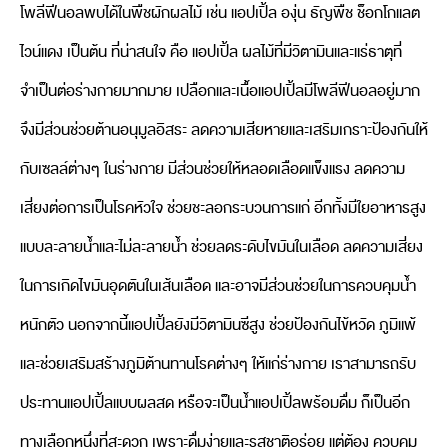
โพลีฟีนอลพบได้ในพืชผักผลไม้ เช่น แอปเปิ้ล องุ่น ธัญพืช ช็อกโกแลต
ไวน์แดง เป็นต้น ที่น่าสนใจ คือ แอปเปิ้ล ผลไม้ที่มีวิตามินและแร่ธาตุที่
จำเป็นต่อร่างกายมากมาย เปลือกและเนื้อแอปเปิ้ลมีโพลีฟีนอลอยู่มาก
จึงมีส่วนช่วยต้านอนุมูลอิสระ ลดความเสียหายและเสริมเกราะป้องกันให้
กับเซลล์ต่างๆ ในร่างกาย มีส่วนช่วยให้หลอดเลือดแข็งแรง ลดความ
เสี่ยงต่อการเป็นโรคหัวใจ ช่วยชะลอกระบวนการแก่ อีกทั้งมีใยอาหารสูง
แบบละลายน้ำและไม่ละลายน้ำ ช่วยลดระดับไขมันในเลือด ลดความเสี่ยง
ในการเกิดไขมันอุดตันในเส้นเลือด และอาจมีส่วนช่วยในการควบคุมน้ำ
หนักตัว นอกจากนี้แอปเปิ้ลยังมีวิตามินซีสูง ช่วยป้องกันไข้หวัด ภูมิแพ้
และช่วยเสริมสร้างภูมิต้านทานโรคต่างๆ ให้แก่ร่างกาย เราสามารถรับ
ประทานแอปเปิ้ลแบบผลสด หรือจะเป็นน้ำแอปเปิ้ลพร้อมดื่ม ก็เป็นอีก
ทางเลือกหนึ่งที่สะดวก เพราะดื่มง่ายและรสชาติอร่อย แต่ต้อง ควบคุม