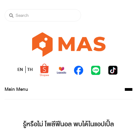
EN
TH
Main Menu
รู้หรือไม่ โพลีฟีนอล พบได้ในแอปเปิ้ล