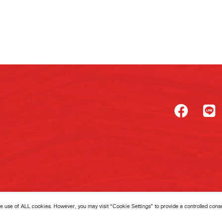
 12130, Thailand
e use of ALL cookies. However, you may visit “Cookie Settings” to provide a controlled cons