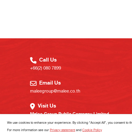
Call Us
+66(2) 080 7899
Email Us
maleegroup@malee.co.th
Visit Us
Malee Group Public Company Limited
401/1 Phaholyothin Road, Lam Luk Ka, Pathumthani
We use cookies to enhance your experience. By clicking “Accept All”, you consent to th
For more information see our
Privacy statement
and
Cookie Policy