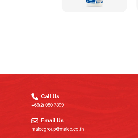
Call Us
+66(2) 080 7899
Email Us
maleegroup@malee.co.th