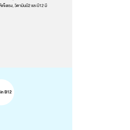
้แข็งแรง, วิตามินบี2 และบี12 มี
min B12