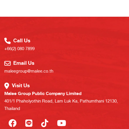
Call Us
+66(2) 080 7899
Email Us
maleegroup@malee.co.th
Visit Us
Malee Group Public Company Limited
401/1 Phaholyothin Road, Lam Luk Ka, Pathumthani 12130,
Thailand