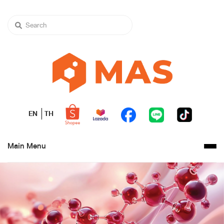
EN
TH
Main Menu