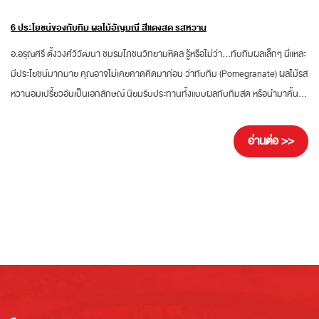
6 ประโยชน์ของทับทิม ผลไม้อัญมณี สีแดงสด รสหวาน
อ.อรุณศรี ตั้งวงศ์วิวัฒนา ชมรมโภชนวิทยามหิดล รู้หรือไม่ว่า…ทับทิมผลเล็กๆ นี่แหละ
มีประโยชน์มากมาย คุณอาจไม่เคยคาดคิดมาก่อน ว่าทับทิม (Pomegranate) ผลไม้รส
หวานอมเปรี้ยวอันเป็นเอกลักษณ์ นิยมรับประทานทั้งแบบผลทับทิมสด หรือนำมาคั้น
เป็นน้ำทับทิมที่มีรสชาติดี ทั้งอร่อย จนได้รับการยกย่องว่าเป็น “สุดยอดราชินีผลไม้เป็น
ยา” เพราะเนื้อ น้ำ และเมล็ดทับทิม อุดมด้วยสารพฤกษเคมีโพลิฟีนอลหลายกลุ่ม เช่น ฟ
อ่านต่อ >>
ลาโวนอยด์ (Flavonoid) แอนโทไซยานิน (Anthocyanin) มีสารออกฤทธิ์สำคัญคือ...