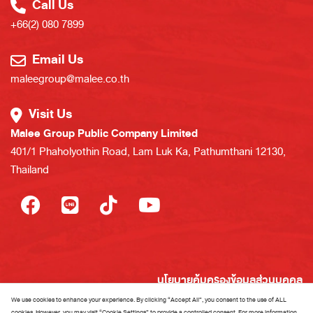
Call Us
+66(2) 080 7899
Email Us
maleegroup@malee.co.th
Visit Us
Malee Group Public Company Limited
401/1 Phaholyothin Road, Lam Luk Ka, Pathumthani 12130,
Thailand
นโยบายคุ้มครองข้อมูลส่วนบุคคล
นโยบายการใช้งานคุกกี้
We use cookies to enhance your experience. By clicking “Accept All”, you consent to the use of ALL
cookies. However, you may visit “Cookie Settings” to provide a controlled consent. For more information