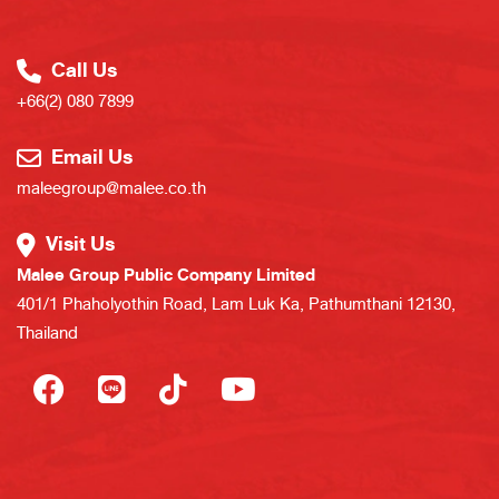
Call Us
+66(2) 080 7899
Email Us
maleegroup@malee.co.th
Visit Us
Malee Group Public Company Limited
401/1 Phaholyothin Road, Lam Luk Ka, Pathumthani 12130,
Thailand