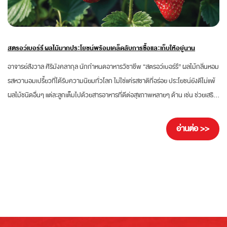
สตรอว์เบอร์รี ผลไม้มากประโยชน์พร้อมเคล็ดลับการซื้อและเก็บให้อยู่นาน
อาจารย์สังวาล ศิริมังคลากุล นักกำหนดอาหารวิชาชีพ “สตรอว์เบอร์รี” ผลไม้กลิ่นหอม
รสหวานอมเปรี้ยวที่ได้รับความนิยมทั่วโลก ไม่ใช่แค่รสชาติที่อร่อย ประโยชน์ยังดีไม่แพ้
ผลไม้ชนิดอื่นๆ แต่ละลูกเต็มไปด้วยสารอาหารที่ดีต่อสุขภาพหลายๆ ด้าน เช่น ช่วยเสริม
ภูมิคุ้มกัน ลดไขมัน ลดความดัน และลดการอักเสบ แต่ที่โดดเด่นมากๆ เห็นจะเป็น
ประโยชน์ด้านความงาม ที่ช่วยให้ผิวสวยและชะลอวัย บทความนี้จะพาทุกคนไปรู้จักกับ
อ่านต่อ >>
สตรอว์เบอร์รีกันแบบทุกซอกทุกมุม ทำความรู้จัก “สตรอว์เบอร์รี” ผลไม้ยอดฮิต สต
รอว์เบอร์รี (Strawberry) เป็นผลไม้ลูกกลมเล็กสีแดงสด...