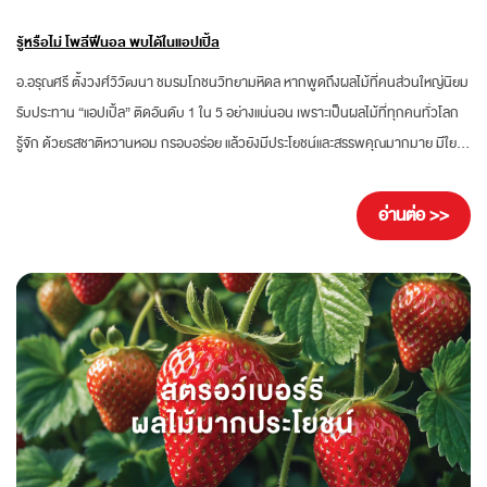
รู้หรือไม่ โพลีฟีนอล พบได้ในแอปเปิ้ล
อ.อรุณศรี ตั้งวงศ์วิวัฒนา ชมรมโภชนวิทยามหิดล หากพูดถึงผลไม้ที่คนส่วนใหญ่นิยม
รับประทาน “แอปเปิ้ล” ติดอันดับ 1 ใน 5 อย่างแน่นอน เพราะเป็นผลไม้ที่ทุกคนทั่วโลก
รู้จัก ด้วยรสชาติหวานหอม กรอบอร่อย แล้วยังมีประโยชน์และสรรพคุณมากมาย มีใย
อาหารมากช่วยลดอาการท้องผูก พร้อมด้วยวิตามินและแร่ธาตุต่างๆ ที่สำคัญมีสาร
ต้านอนุมูลอิสระ เช่น โพลีฟีนอล ที่ช่วยลดความเสี่ยงโรคหัวใจ ดูแลหัวใจด้วย “โพลีฟี
อ่านต่อ >>
นอล (Polyphenols)” สารต้านอนุมูลอิสระ โพลีฟีนอล...